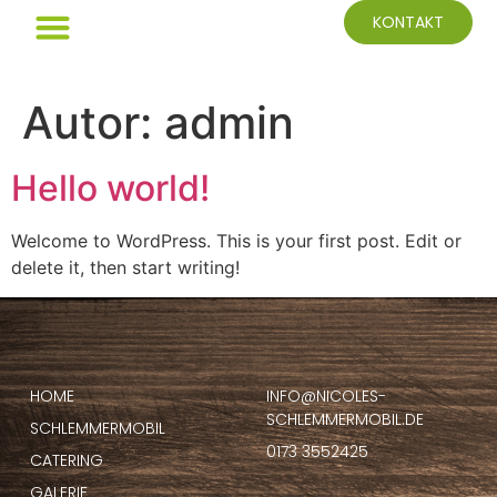
KONTAKT
Autor:
admin
Hello world!
Welcome to WordPress. This is your first post. Edit or
delete it, then start writing!
HOME
INFO@NICOLES-
SCHLEMMERMOBIL.DE
SCHLEMMERMOBIL
0173 3552425
CATERING
GALERIE